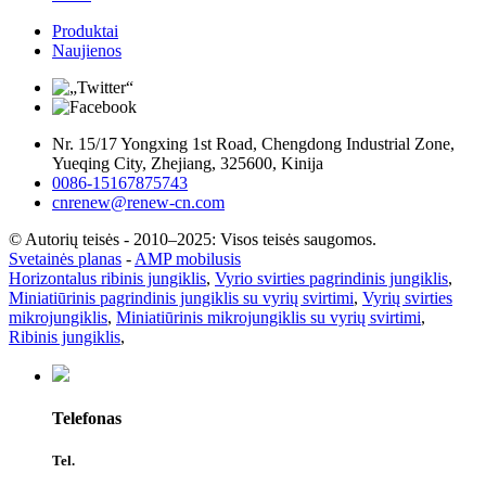
Produktai
Naujienos
Nr. 15/17 Yongxing 1st Road, Chengdong Industrial Zone,
Yueqing City, Zhejiang, 325600, Kinija
0086-15167875743
cnrenew@renew-cn.com
© Autorių teisės - 2010–2025: Visos teisės saugomos.
Svetainės planas
-
AMP mobilusis
Horizontalus ribinis jungiklis
,
Vyrio svirties pagrindinis jungiklis
,
Miniatiūrinis pagrindinis jungiklis su vyrių svirtimi
,
Vyrių svirties
mikrojungiklis
,
Miniatiūrinis mikrojungiklis su vyrių svirtimi
,
Ribinis jungiklis
,
Telefonas
Tel.