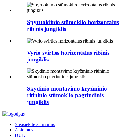
Spyruoklinio stūmoklio horizontalus
ribinis jungiklis
Vyrio svirties horizontalus ribinis
jungiklis
Skydinio montavimo kryžminio
ritininio stūmoklio pagrindinis
jungiklis
Susisiekite su mumis
Apie mus
DUK