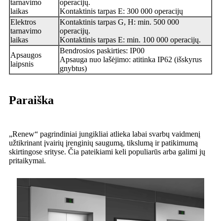
tarnavimo
operacijų.
laikas
Kontaktinis tarpas E: 300 000 operacijų
Elektros
Kontaktinis tarpas G, H: min. 500 000
tarnavimo
operacijų.
laikas
Kontaktinis tarpas E: min. 100 000 operacijų.
Bendrosios paskirties: IP00
Apsaugos
Apsauga nuo lašėjimo: atitinka IP62 (išskyrus
laipsnis
gnybtus)
Paraiška
„Renew“ pagrindiniai jungikliai atlieka labai svarbų vaidmenį
užtikrinant įvairių įrenginių saugumą, tikslumą ir patikimumą
skirtingose ​​srityse. Čia pateikiami keli populiarūs arba galimi jų
pritaikymai.