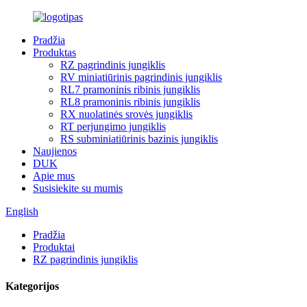
Pradžia
Produktas
RZ pagrindinis jungiklis
RV miniatiūrinis pagrindinis jungiklis
RL7 pramoninis ribinis jungiklis
RL8 pramoninis ribinis jungiklis
RX nuolatinės srovės jungiklis
RT perjungimo jungiklis
RS subminiatiūrinis bazinis jungiklis
Naujienos
DUK
Apie mus
Susisiekite su mumis
English
Pradžia
Produktai
RZ pagrindinis jungiklis
Kategorijos