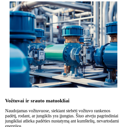
Vožtuvai ir srauto matuokliai
Naudojamas vožtuvuose, siekiant stebėti vožtuvo rankenos
padėtį, rodant, ar jungiklis yra įjungtas. Šiuo atveju pagrindiniai
jungikliai atlieka padėties nustatymą ant kumštelių, nevartodami
energijos.