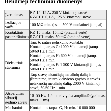
Bendrieji techniniai duomenys
RZ-15: 15 A, 250 V kintamoji srovė
Įvertinimas
RZ-01H: 0,1 A, 125 V kintamoji srovė
Izoliacijos
100 MΩ min. (esant 500 V nuolatinei įtampai)
varža
Kontaktinis
RZ-15: maks. 15 mΩ (pradinė vertė)
pasipriešinimas
RZ-01H: maks. 50 mΩ (pradinė vertė)
Tarp to paties poliškumo kontaktų
Kontaktų tarpas G: 1000 V kintamoji įtampa,
50/60 Hz 1 min.
Kontaktų tarpas H: 600 V kintamoji įtampa,
50/60 Hz 1 min.
Dielektrinis
Kontaktų tarpas E: 1 500 V kintamoji įtampa,
stiprumas
50/60 Hz 1 min.
Tarp srovę tekančiųjų metalinių dalių ir
įžeminimo, ir tarp kiekvieno gnybto ir srovės
netekančių metalinių dalių: 2000 V kintamoji
srovė, 50/60 Hz 1 min.
Atsparumas
10–55 Hz, 1,5 mm dviguba amplitudė (gedimas:
vibracijai
maks. 1 ms)
gedimo atveju
Mechaninis
Kontaktinis tarpas G, H: min. 10 000 000