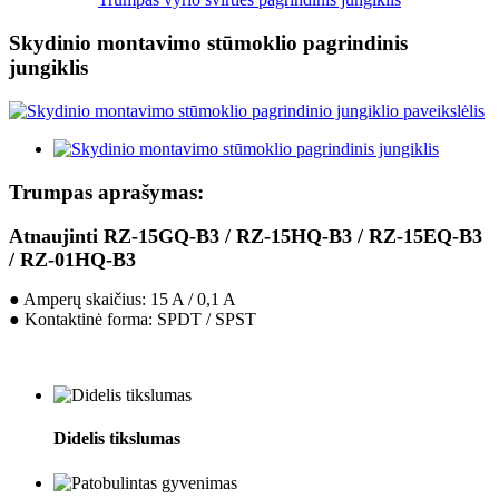
Skydinio montavimo stūmoklio pagrindinis
jungiklis
Trumpas aprašymas:
Atnaujinti RZ-15GQ-B3 / RZ-15HQ-B3 / RZ-15EQ-B3
/ RZ-01HQ-B3
● Amperų skaičius: 15 A / 0,1 A
● Kontaktinė forma: SPDT / SPST
Didelis tikslumas