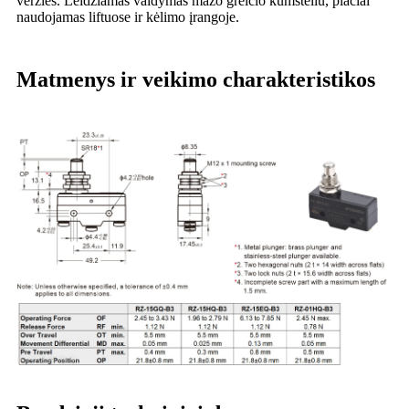
veržles. Leidžiamas valdymas mažo greičio kumšteliu, plačiai
naudojamas liftuose ir kėlimo įrangoje.
Matmenys ir veikimo charakteristikos