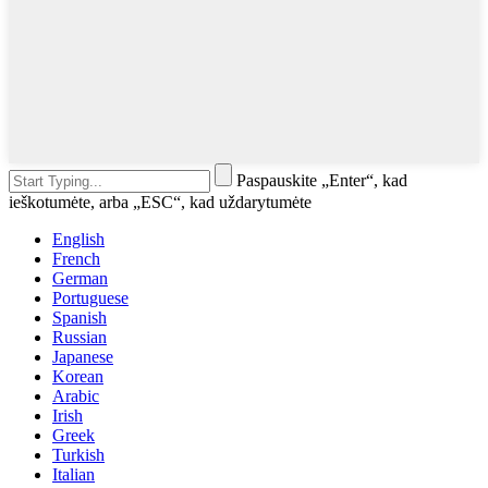
Paspauskite „Enter“, kad
ieškotumėte, arba „ESC“, kad uždarytumėte
English
French
German
Portuguese
Spanish
Russian
Japanese
Korean
Arabic
Irish
Greek
Turkish
Italian