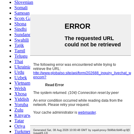
Slovenian
Somali
Samoan
Scots Gaelic
Shona
Sindhi
Sundanese
Swahili
Tajik
Tamil
Telugu
Thai
Ukrainian
Urdu
Uzbek
Vietnamese
Welsh
Xhosa
Yiddish
Yoruba
Zulu
Kinyarwanda
Tatar
Oriya
Turkmen