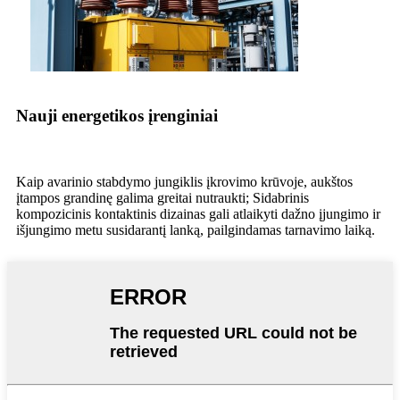
Nauji energetikos įrenginiai
Kaip avarinio stabdymo jungiklis įkrovimo krūvoje, aukštos
įtampos grandinę galima greitai nutraukti; Sidabrinis
kompozicinis kontaktinis dizainas gali atlaikyti dažno įjungimo ir
išjungimo metu susidarantį lanką, pailgindamas tarnavimo laiką.