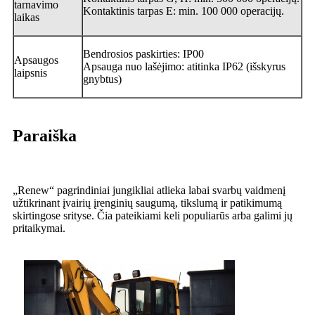
tarnavimo
Kontaktinis tarpas E: min. 100 000 operacijų.
laikas
Bendrosios paskirties: IP00
Apsaugos
Apsauga nuo lašėjimo: atitinka IP62 (išskyrus
laipsnis
gnybtus)
Paraiška
„Renew“ pagrindiniai jungikliai atlieka labai svarbų vaidmenį
užtikrinant įvairių įrenginių saugumą, tikslumą ir patikimumą
skirtingose ​​srityse. Čia pateikiami keli populiarūs arba galimi jų
pritaikymai.