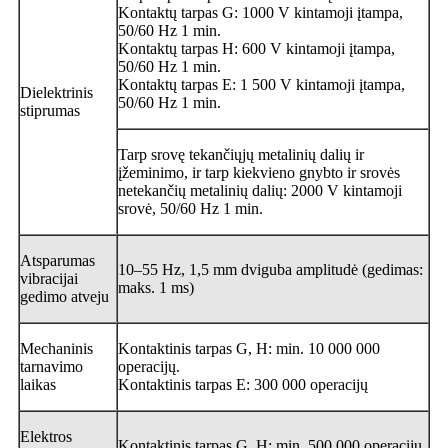
Kontaktų tarpas G: 1000 V kintamoji įtampa,
50/60 Hz 1 min.
Kontaktų tarpas H: 600 V kintamoji įtampa,
50/60 Hz 1 min.
Kontaktų tarpas E: 1 500 V kintamoji įtampa,
Dielektrinis
50/60 Hz 1 min.
stiprumas
Tarp srovę tekančiųjų metalinių dalių ir
įžeminimo, ir tarp kiekvieno gnybto ir srovės
netekančių metalinių dalių: 2000 V kintamoji
srovė, 50/60 Hz 1 min.
Atsparumas
10–55 Hz, 1,5 mm dviguba amplitudė (gedimas:
vibracijai
maks. 1 ms)
gedimo atveju
Mechaninis
Kontaktinis tarpas G, H: min. 10 000 000
tarnavimo
operacijų.
laikas
Kontaktinis tarpas E: 300 000 operacijų
Elektros
Kontaktinis tarpas G, H: min. 500 000 operacijų.