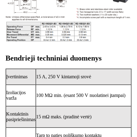
Bendrieji techniniai duomenys
Įvertinimas
15 A, 250 V kintamoji srovė
Izoliacijos
100 MΩ min. (esant 500 V nuolatinei įtampai)
varža
Kontaktinis
15 mΩ maks. (pradinė vertė)
pasipriešinimas
Tarp to paties poliškumo kontaktų