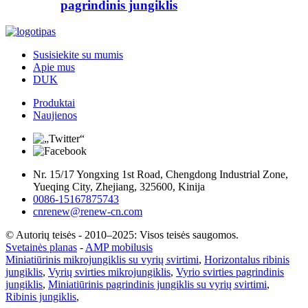
pagrindinis jungiklis
Susisiekite su mumis
Apie mus
DUK
Produktai
Naujienos
Nr. 15/17 Yongxing 1st Road, Chengdong Industrial Zone,
Yueqing City, Zhejiang, 325600, Kinija
0086-15167875743
cnrenew@renew-cn.com
© Autorių teisės - 2010–2025: Visos teisės saugomos.
Svetainės planas
-
AMP mobilusis
Miniatiūrinis mikrojungiklis su vyrių svirtimi
,
Horizontalus ribinis
jungiklis
,
Vyrių svirties mikrojungiklis
,
Vyrio svirties pagrindinis
jungiklis
,
Miniatiūrinis pagrindinis jungiklis su vyrių svirtimi
,
Ribinis jungiklis
,