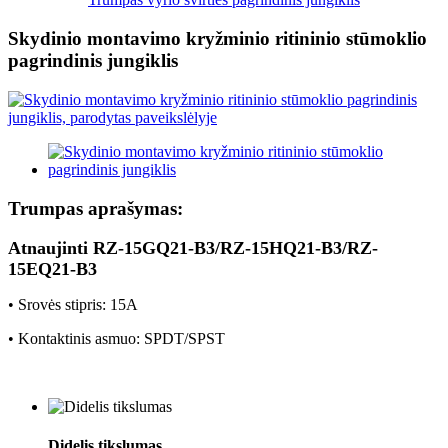
Skydinio montavimo kryžminio ritininio stūmoklio
pagrindinis jungiklis
Trumpas aprašymas:
Atnaujinti RZ-15GQ21-B3/RZ-15HQ21-B3/RZ-
15EQ21-B3
• Srovės stipris: 15A
• Kontaktinis asmuo: SPDT/SPST
Didelis tikslumas