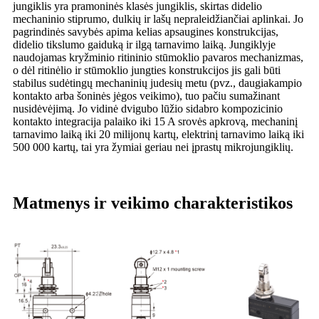
jungiklis yra pramoninės klasės jungiklis, skirtas didelio
mechaninio stiprumo, dulkių ir lašų nepraleidžiančiai aplinkai. Jo
pagrindinės savybės apima kelias apsaugines konstrukcijas,
didelio tikslumo gaiduką ir ilgą tarnavimo laiką. Jungiklyje
naudojamas kryžminio ritininio stūmoklio pavaros mechanizmas,
o dėl ritinėlio ir stūmoklio jungties konstrukcijos jis gali būti
stabilus sudėtingų mechaninių judesių metu (pvz., daugiakampio
kontakto arba šoninės jėgos veikimo), tuo pačiu sumažinant
nusidėvėjimą. Jo vidinė dvigubo lūžio sidabro kompozicinio
kontakto integracija palaiko iki 15 A srovės apkrovą, mechaninį
tarnavimo laiką iki 20 milijonų kartų, elektrinį tarnavimo laiką iki
500 000 kartų, tai yra žymiai geriau nei įprastų mikrojungiklių.
Matmenys ir veikimo charakteristikos