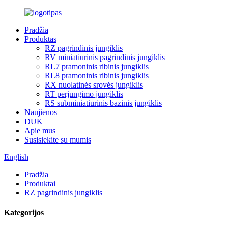
Pradžia
Produktas
RZ pagrindinis jungiklis
RV miniatiūrinis pagrindinis jungiklis
RL7 pramoninis ribinis jungiklis
RL8 pramoninis ribinis jungiklis
RX nuolatinės srovės jungiklis
RT perjungimo jungiklis
RS subminiatiūrinis bazinis jungiklis
Naujienos
DUK
Apie mus
Susisiekite su mumis
English
Pradžia
Produktai
RZ pagrindinis jungiklis
Kategorijos