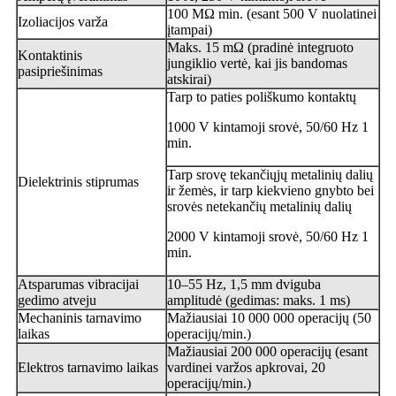
100 MΩ min. (esant 500 V nuolatinei
Izoliacijos varža
įtampai)
Maks. 15 mΩ (pradinė integruoto
Kontaktinis
jungiklio vertė, kai jis bandomas
pasipriešinimas
atskirai)
Tarp to paties poliškumo kontaktų
1000 V kintamoji srovė, 50/60 Hz 1
min.
Tarp srovę tekančiųjų metalinių dalių
Dielektrinis stiprumas
ir žemės, ir tarp kiekvieno gnybto bei
srovės netekančių metalinių dalių
2000 V kintamoji srovė, 50/60 Hz 1
min.
Atsparumas vibracijai
10–55 Hz, 1,5 mm dviguba
gedimo atveju
amplitudė (gedimas: maks. 1 ms)
Mechaninis tarnavimo
Mažiausiai 10 000 000 operacijų (50
laikas
operacijų/min.)
Mažiausiai 200 000 operacijų (esant
Elektros tarnavimo laikas
vardinei varžos apkrovai, 20
operacijų/min.)