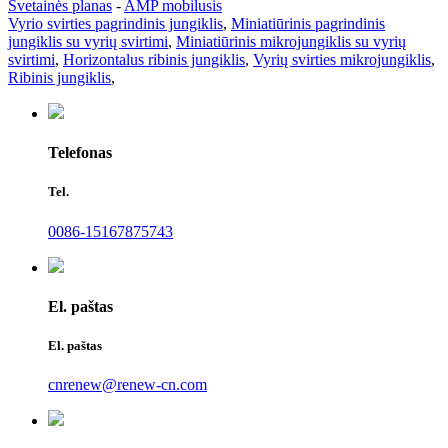
Svetainės planas
-
AMP mobilusis
Vyrio svirties pagrindinis jungiklis
,
Miniatiūrinis pagrindinis
jungiklis su vyrių svirtimi
,
Miniatiūrinis mikrojungiklis su vyrių
svirtimi
,
Horizontalus ribinis jungiklis
,
Vyrių svirties mikrojungiklis
,
Ribinis jungiklis
,
Telefonas
Tel.
0086-15167875743
El. paštas
El. paštas
cnrenew@renew-cn.com