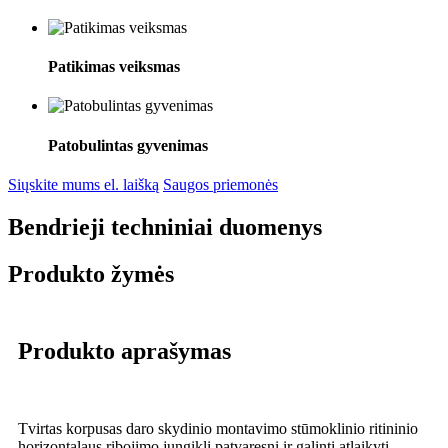
Patikimas veiksmas
Patobulintas gyvenimas
Siųskite mums el. laišką
Saugos priemonės
Bendrieji techniniai duomenys
Produkto žymės
Produkto aprašymas
Tvirtas korpusas daro skydinio montavimo stūmoklinio ritininio
horizontalaus ribojimo jungiklį patvaresnį ir galintį atlaikyti