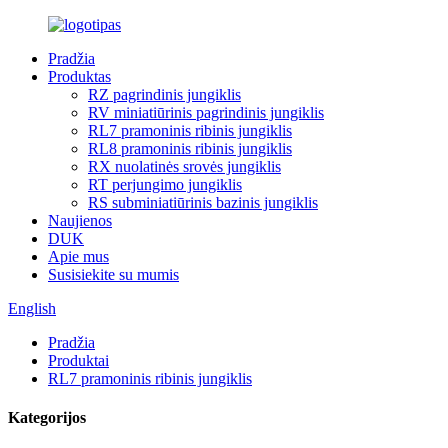
Pradžia
Produktas
RZ pagrindinis jungiklis
RV miniatiūrinis pagrindinis jungiklis
RL7 pramoninis ribinis jungiklis
RL8 pramoninis ribinis jungiklis
RX nuolatinės srovės jungiklis
RT perjungimo jungiklis
RS subminiatiūrinis bazinis jungiklis
Naujienos
DUK
Apie mus
Susisiekite su mumis
English
Pradžia
Produktai
RL7 pramoninis ribinis jungiklis
Kategorijos