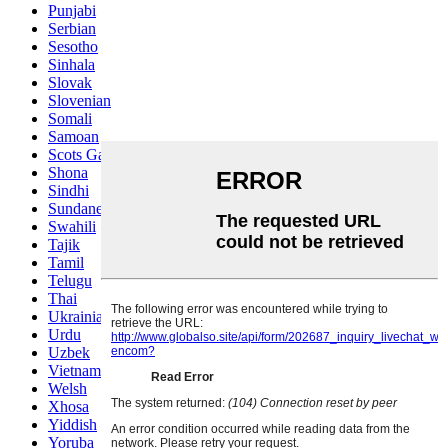
Punjabi
Serbian
Sesotho
Sinhala
Slovak
Slovenian
Somali
Samoan
Scots Gaelic
Shona
Sindhi
Sundanese
Swahili
Tajik
Tamil
Telugu
Thai
Ukrainian
Urdu
Uzbek
Vietnamese
Welsh
Xhosa
Yiddish
Yoruba