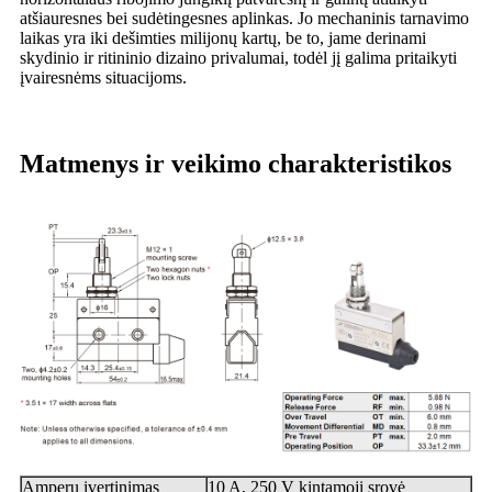
atšiauresnes bei sudėtingesnes aplinkas. Jo mechaninis tarnavimo
laikas yra iki dešimties milijonų kartų, be to, jame derinami
skydinio ir ritininio dizaino privalumai, todėl jį galima pritaikyti
įvairesnėms situacijoms.
Matmenys ir veikimo charakteristikos
Amperų įvertinimas
10 A, 250 V kintamoji srovė