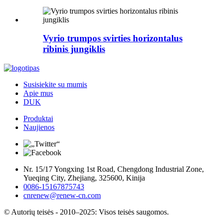
Vyrio trumpos svirties horizontalus
ribinis jungiklis
Susisiekite su mumis
Apie mus
DUK
Produktai
Naujienos
Nr. 15/17 Yongxing 1st Road, Chengdong Industrial Zone,
Yueqing City, Zhejiang, 325600, Kinija
0086-15167875743
cnrenew@renew-cn.com
© Autorių teisės - 2010–2025: Visos teisės saugomos.