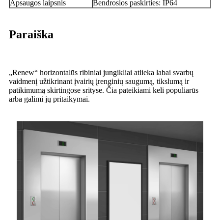
Apsaugos laipsnis
Bendrosios paskirties: IP64
Paraiška
„Renew“ horizontalūs ribiniai jungikliai atlieka labai svarbų
vaidmenį užtikrinant įvairių įrenginių saugumą, tikslumą ir
patikimumą skirtingose ​​srityse. Čia pateikiami keli populiarūs
arba galimi jų pritaikymai.