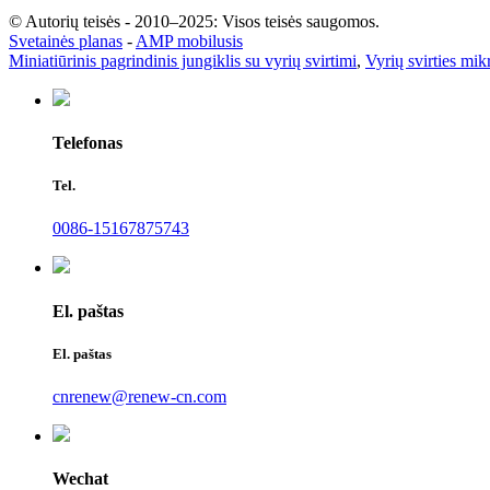
© Autorių teisės - 2010–2025: Visos teisės saugomos.
Svetainės planas
-
AMP mobilusis
Miniatiūrinis pagrindinis jungiklis su vyrių svirtimi
,
Vyrių svirties mik
Telefonas
Tel.
0086-15167875743
El. paštas
El. paštas
cnrenew@renew-cn.com
Wechat