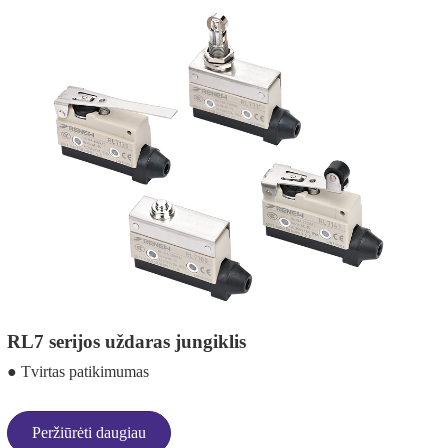
RL7 serijos uždaras jungiklis
● Tvirtas patikimumas
Peržiūrėti daugiau