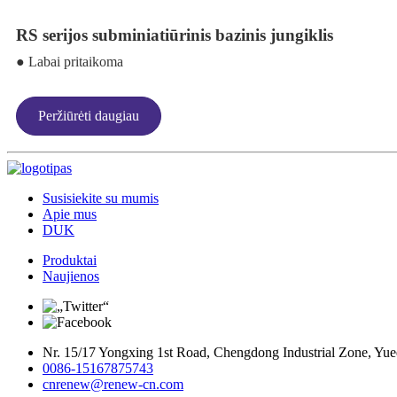
RS serijos subminiatiūrinis bazinis jungiklis
● Labai pritaikoma
Peržiūrėti daugiau
Susisiekite su mumis
Apie mus
DUK
Produktai
Naujienos
Nr. 15/17 Yongxing 1st Road, Chengdong Industrial Zone, Yueq
0086-15167875743
cnrenew@renew-cn.com