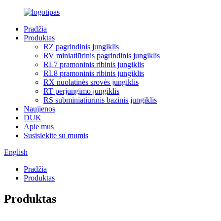
Pradžia
Produktas
RZ pagrindinis jungiklis
RV miniatiūrinis pagrindinis jungiklis
RL7 pramoninis ribinis jungiklis
RL8 pramoninis ribinis jungiklis
RX nuolatinės srovės jungiklis
RT perjungimo jungiklis
RS subminiatiūrinis bazinis jungiklis
Naujienos
DUK
Apie mus
Susisiekite su mumis
English
Pradžia
Produktas
Produktas