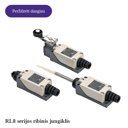
Peržiūrėti daugiau
RL8 serijos ribinis jungiklis