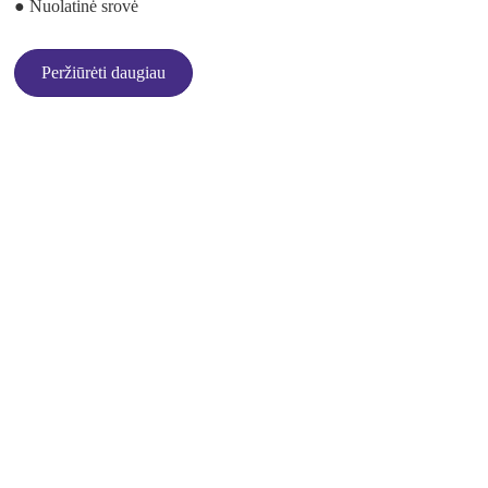
● Nuolatinė srovė
Peržiūrėti daugiau