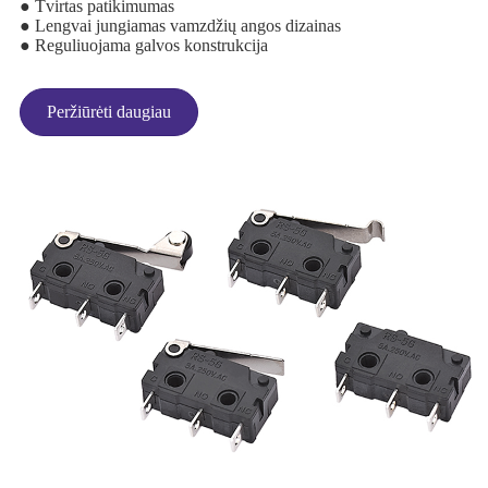
● Tvirtas patikimumas
● Lengvai jungiamas vamzdžių angos dizainas
● Reguliuojama galvos konstrukcija
Peržiūrėti daugiau