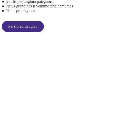
● Įvairūs perjungimo pajėgumai
● Platus grandinės ir veikimo prieinamumas
● Platus pritaikymas
Peržiūrėti daugiau