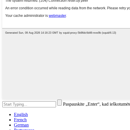
Paspauskite „Enter“, kad ieškotumė
English
French
German