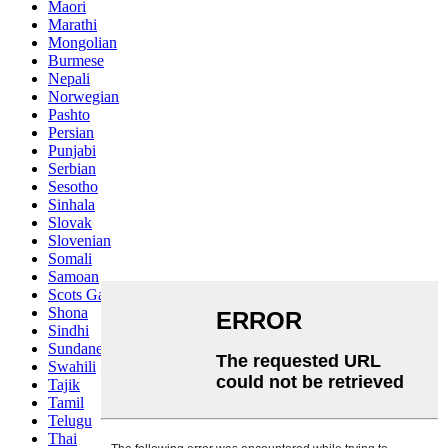
Maori
Marathi
Mongolian
Burmese
Nepali
Norwegian
Pashto
Persian
Punjabi
Serbian
Sesotho
Sinhala
Slovak
Slovenian
Somali
Samoan
Scots Gaelic
Shona
Sindhi
Sundanese
Swahili
Tajik
Tamil
Telugu
Thai