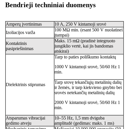
Bendrieji techniniai duomenys
Amperų įvertinimas
10 A, 250 V kintamoji srovė
100 MΩ min. (esant 500 V nuolatinei
Izoliacijos varža
įtampai)
Maks. 15 mΩ (pradinė integruoto
Kontaktinis
jungiklio vertė, kai jis bandomas
pasipriešinimas
atskirai)
Tarp to paties poliškumo kontaktų
1000 V kintamoji srovė, 50/60 Hz 1
min.
Tarp srovę tekančiųjų metalinių dalių
Dielektrinis stiprumas
ir žemės, ir tarp kiekvieno gnybto bei
srovės netekančių metalinių dalių
2000 V kintamoji srovė, 50/60 Hz 1
min.
Atsparumas vibracijai
10–55 Hz, 1,5 mm dviguba
gedimo atveju
amplitudė (gedimas: maks. 1 ms)
Mechaninis tarnavimo
Mažiausiai 10 000 000 operacijų (50