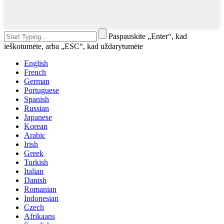
Paspauskite „Enter“, kad
ieškotumėte, arba „ESC“, kad uždarytumėte
English
French
German
Portuguese
Spanish
Russian
Japanese
Korean
Arabic
Irish
Greek
Turkish
Italian
Danish
Romanian
Indonesian
Czech
Afrikaans