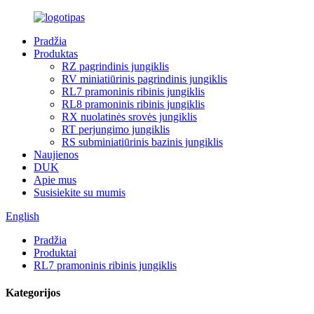
Pradžia
Produktas
RZ pagrindinis jungiklis
RV miniatiūrinis pagrindinis jungiklis
RL7 pramoninis ribinis jungiklis
RL8 pramoninis ribinis jungiklis
RX nuolatinės srovės jungiklis
RT perjungimo jungiklis
RS subminiatiūrinis bazinis jungiklis
Naujienos
DUK
Apie mus
Susisiekite su mumis
English
Pradžia
Produktai
RL7 pramoninis ribinis jungiklis
Kategorijos