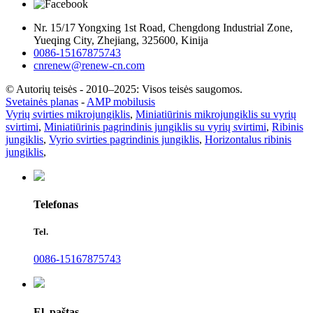
Nr. 15/17 Yongxing 1st Road, Chengdong Industrial Zone,
Yueqing City, Zhejiang, 325600, Kinija
0086-15167875743
cnrenew@renew-cn.com
© Autorių teisės - 2010–2025: Visos teisės saugomos.
Svetainės planas
-
AMP mobilusis
Vyrių svirties mikrojungiklis
,
Miniatiūrinis mikrojungiklis su vyrių
svirtimi
,
Miniatiūrinis pagrindinis jungiklis su vyrių svirtimi
,
Ribinis
jungiklis
,
Vyrio svirties pagrindinis jungiklis
,
Horizontalus ribinis
jungiklis
,
Telefonas
Tel.
0086-15167875743
El. paštas