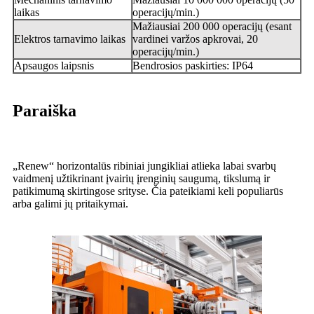
laikas
operacijų/min.)
Mažiausiai 200 000 operacijų (esant
Elektros tarnavimo laikas
vardinei varžos apkrovai, 20
operacijų/min.)
Apsaugos laipsnis
Bendrosios paskirties: IP64
Paraiška
„Renew“ horizontalūs ribiniai jungikliai atlieka labai svarbų
vaidmenį užtikrinant įvairių įrenginių saugumą, tikslumą ir
patikimumą skirtingose ​​srityse. Čia pateikiami keli populiarūs
arba galimi jų pritaikymai.