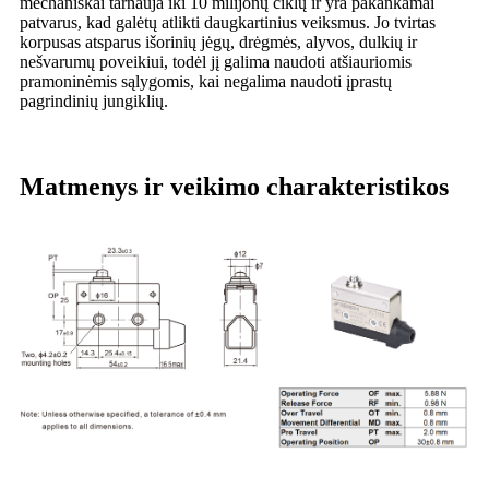
mechaniškai tarnauja iki 10 milijonų ciklų ir yra pakankamai
patvarus, kad galėtų atlikti daugkartinius veiksmus. Jo tvirtas
korpusas atsparus išorinių jėgų, drėgmės, alyvos, dulkių ir
nešvarumų poveikiui, todėl jį galima naudoti atšiauriomis
pramoninėmis sąlygomis, kai negalima naudoti įprastų
pagrindinių jungiklių.
Matmenys ir veikimo charakteristikos