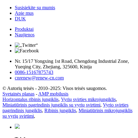
Susisiekite su mumis
Apie mus
DUK
Produktai
Naujienos
Nr. 15/17 Yongxing 1st Road, Chengdong Industrial Zone,
Yueqing City, Zhejiang, 325600, Kinija
0086-15167875743
cnrenew@renew-cn.com
© Autorių teisės - 2010–2025: Visos teisės saugomos.
Svetainės planas
-
AMP mobilusis
Horizontalus ribinis jungiklis
,
Vyrių svirties mikrojungiklis
,
Miniatiūrinis pagrindinis jungiklis su vyrių svirtimi
,
Vyrio svirties
pagrindinis jungiklis
,
Ribinis jungiklis
,
Miniatiūrinis mikrojungiklis
su vyrių svirtimi
,