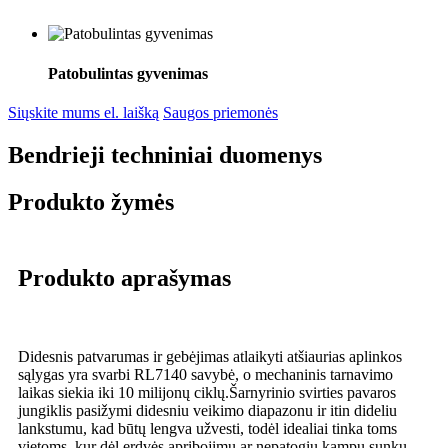
Patobulintas gyvenimas
Siųskite mums el. laišką
Saugos priemonės
Bendrieji techniniai duomenys
Produkto žymės
Produkto aprašymas
Didesnis patvarumas ir gebėjimas atlaikyti atšiaurias aplinkos
sąlygas yra svarbi RL7140 savybė, o mechaninis tarnavimo
laikas siekia iki 10 milijonų ciklų.
Šarnyrinio svirties pavaros
jungiklis pasižymi didesniu veikimo diapazonu ir itin dideliu
lankstumu, kad būtų lengva užvesti, todėl idealiai tinka toms
vietoms, kur dėl erdvės apribojimų ar nepatogių kampų sunku