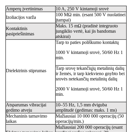
Amperų įvertinimas
10 A, 250 V kintamoji srovė
100 MΩ min. (esant 500 V nuolatinei
Izoliacijos varža
įtampai)
Maks. 15 mΩ (pradinė integruoto
Kontaktinis
jungiklio vertė, kai jis bandomas
pasipriešinimas
atskirai)
Tarp to paties poliškumo kontaktų
1000 V kintamoji srovė, 50/60 Hz 1
min.
Tarp srovę tekančiųjų metalinių dalių
Dielektrinis stiprumas
ir žemės, ir tarp kiekvieno gnybto bei
srovės netekančių metalinių dalių
2000 V kintamoji srovė, 50/60 Hz 1
min.
Atsparumas vibracijai
10–55 Hz, 1,5 mm dviguba
gedimo atveju
amplitudė (gedimas: maks. 1 ms)
Mechaninis tarnavimo
Mažiausiai 10 000 000 operacijų (50
laikas
operacijų/min.)
Mažiausiai 200 000 operacijų (esant