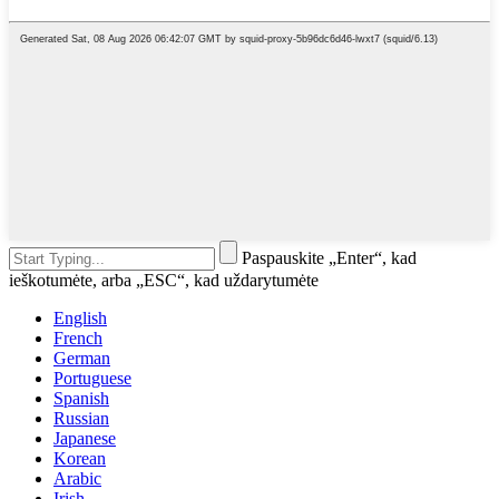
Paspauskite „Enter“, kad
ieškotumėte, arba „ESC“, kad uždarytumėte
English
French
German
Portuguese
Spanish
Russian
Japanese
Korean
Arabic
Irish