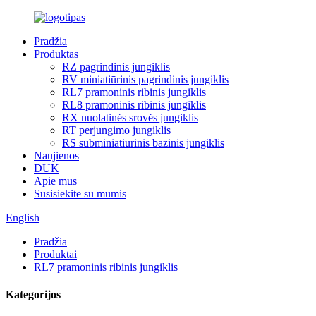
Pradžia
Produktas
RZ pagrindinis jungiklis
RV miniatiūrinis pagrindinis jungiklis
RL7 pramoninis ribinis jungiklis
RL8 pramoninis ribinis jungiklis
RX nuolatinės srovės jungiklis
RT perjungimo jungiklis
RS subminiatiūrinis bazinis jungiklis
Naujienos
DUK
Apie mus
Susisiekite su mumis
English
Pradžia
Produktai
RL7 pramoninis ribinis jungiklis
Kategorijos