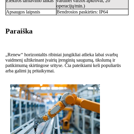
Elektros tarnavimo laikas
vardinei varžos apkrovai, 20
operacijų/min.)
Apsaugos laipsnis
Bendrosios paskirties: IP64
Paraiška
„Renew“ horizontalūs ribiniai jungikliai atlieka labai svarbų
vaidmenį užtikrinant įvairių įrenginių saugumą, tikslumą ir
patikimumą skirtingose ​​srityse. Čia pateikiami keli populiarūs
arba galimi jų pritaikymai.