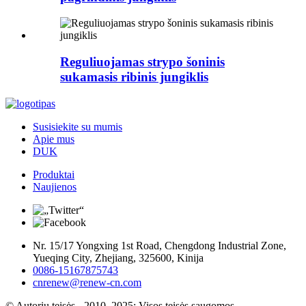
Reguliuojamas strypo šoninis
sukamasis ribinis jungiklis
Susisiekite su mumis
Apie mus
DUK
Produktai
Naujienos
Nr. 15/17 Yongxing 1st Road, Chengdong Industrial Zone,
Yueqing City, Zhejiang, 325600, Kinija
0086-15167875743
cnrenew@renew-cn.com
© Autorių teisės - 2010–2025: Visos teisės saugomos.