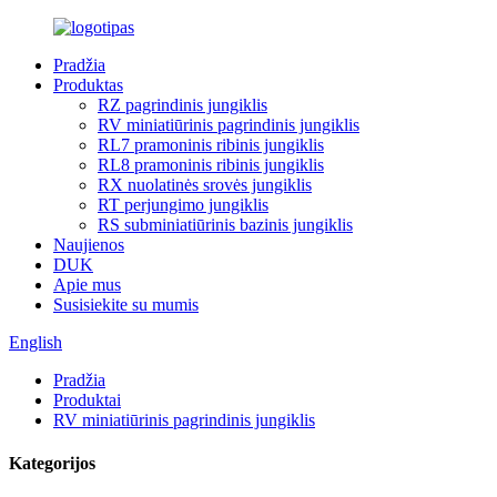
Pradžia
Produktas
RZ pagrindinis jungiklis
RV miniatiūrinis pagrindinis jungiklis
RL7 pramoninis ribinis jungiklis
RL8 pramoninis ribinis jungiklis
RX nuolatinės srovės jungiklis
RT perjungimo jungiklis
RS subminiatiūrinis bazinis jungiklis
Naujienos
DUK
Apie mus
Susisiekite su mumis
English
Pradžia
Produktai
RV miniatiūrinis pagrindinis jungiklis
Kategorijos