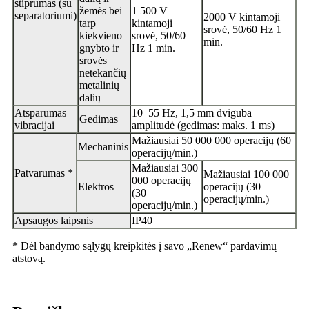
stiprumas (su
žemės bei
1 500 V
separatoriumi)
2000 V kintamoji
tarp
kintamoji
srovė, 50/60 Hz 1
kiekvieno
srovė, 50/60
min.
gnybto ir
Hz 1 min.
srovės
netekančių
metalinių
dalių
Atsparumas
10–55 Hz, 1,5 mm dviguba
Gedimas
vibracijai
amplitudė (gedimas: maks. 1 ms)
Mažiausiai 50 000 000 operacijų (60
Mechaninis
operacijų/min.)
Mažiausiai 300
Patvarumas *
Mažiausiai 100 000
000 operacijų
Elektros
operacijų (30
(30
operacijų/min.)
operacijų/min.)
Apsaugos laipsnis
IP40
* Dėl bandymo sąlygų kreipkitės į savo „Renew“ pardavimų
atstovą.