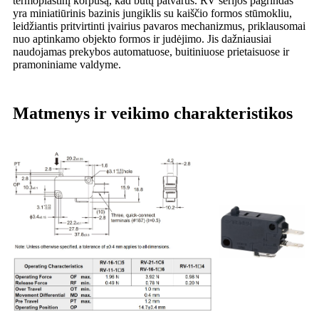
termoplastinį korpusą, kad būtų patvarūs. RV serijos pagrindas
yra miniatiūrinis bazinis jungiklis su kaiščio formos stūmokliu,
leidžiantis pritvirtinti įvairius pavaros mechanizmus, priklausomai
nuo aptinkamo objekto formos ir judėjimo. Jis dažniausiai
naudojamas prekybos automatuose, buitiniuose prietaisuose ir
pramoniniame valdyme.
Matmenys ir veikimo charakteristikos