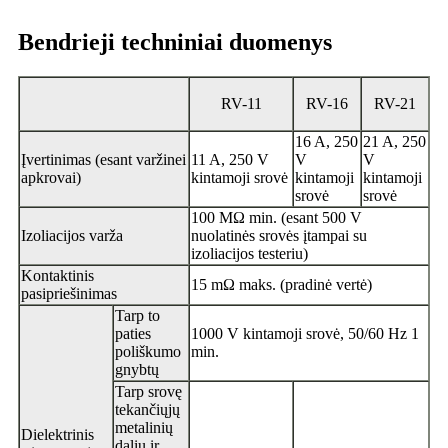
Bendrieji techniniai duomenys
RV-11
RV-16
RV-21
16 A, 250
21 A, 250
Įvertinimas (esant varžinei
11 A, 250 V
V
V
apkrovai)
kintamoji srovė
kintamoji
kintamoji
srovė
srovė
100 MΩ min. (esant 500 V
Izoliacijos varža
nuolatinės srovės įtampai su
izoliacijos testeriu)
Kontaktinis
15 mΩ maks. (pradinė vertė)
pasipriešinimas
Tarp to
paties
1000 V kintamoji srovė, 50/60 Hz 1
poliškumo
min.
gnybtų
Tarp srovę
tekančiųjų
metalinių
Dielektrinis
dalių ir