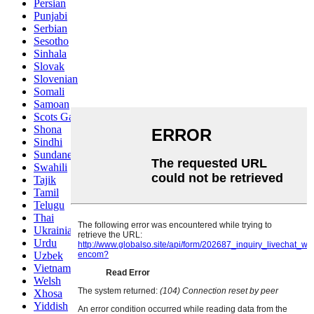
Persian
Punjabi
Serbian
Sesotho
Sinhala
Slovak
Slovenian
Somali
Samoan
Scots Gaelic
Shona
Sindhi
Sundanese
Swahili
Tajik
Tamil
Telugu
Thai
Ukrainian
Urdu
Uzbek
Vietnamese
Welsh
Xhosa
Yiddish