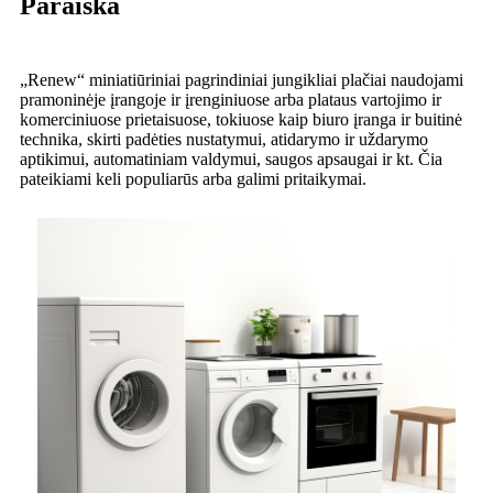
Paraiška
„Renew“ miniatiūriniai pagrindiniai jungikliai plačiai naudojami
pramoninėje įrangoje ir įrenginiuose arba plataus vartojimo ir
komerciniuose prietaisuose, tokiuose kaip biuro įranga ir buitinė
technika, skirti padėties nustatymui, atidarymo ir uždarymo
aptikimui, automatiniam valdymui, saugos apsaugai ir kt. Čia
pateikiami keli populiarūs arba galimi pritaikymai.