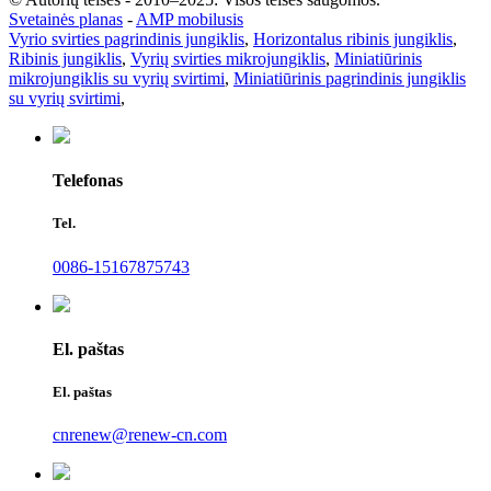
Svetainės planas
-
AMP mobilusis
Vyrio svirties pagrindinis jungiklis
,
Horizontalus ribinis jungiklis
,
Ribinis jungiklis
,
Vyrių svirties mikrojungiklis
,
Miniatiūrinis
mikrojungiklis su vyrių svirtimi
,
Miniatiūrinis pagrindinis jungiklis
su vyrių svirtimi
,
Telefonas
Tel.
0086-15167875743
El. paštas
El. paštas
cnrenew@renew-cn.com